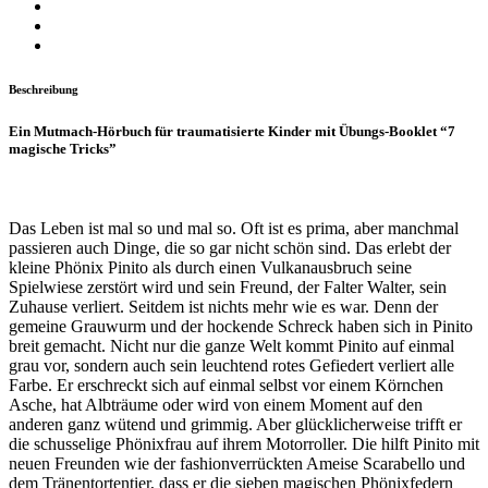
Beschreibung
Ein Mutmach-Hörbuch für traumatisierte Kinder mit Übungs-Booklet “7
magische Tricks”
Das Leben ist mal so und mal so. Oft ist es prima, aber manchmal
passieren auch Dinge, die so gar nicht schön sind. Das erlebt der
kleine Phönix Pinito als durch einen Vulkanausbruch seine
Spielwiese zerstört wird und sein Freund, der Falter Walter, sein
Zuhause verliert. Seitdem ist nichts mehr wie es war. Denn der
gemeine Grauwurm und der hockende Schreck haben sich in Pinito
breit gemacht. Nicht nur die ganze Welt kommt Pinito auf einmal
grau vor, sondern auch sein leuchtend rotes Gefiedert verliert alle
Farbe. Er erschreckt sich auf einmal selbst vor einem Körnchen
Asche, hat Albträume oder wird von einem Moment auf den
anderen ganz wütend und grimmig. Aber glücklicherweise trifft er
die schusselige Phönixfrau auf ihrem Motorroller. Die hilft Pinito mit
neuen Freunden wie der fashionverrückten Ameise Scarabello und
dem Tränentortentier, dass er die sieben magischen Phönixfedern