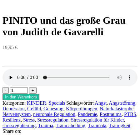
PINITO und das große Grau
von Judith de Gavarelli
19,95
€
In den Warenkorb
Kategorien:
KINDER
,
Specials
Schlagwörter:
Angst
,
Angststörung
,
Depression
,
Gefühl
,
Genesung
,
Körperübungen
,
Naturkatastrophe
,
Nervensystem
,
neuronale Regulation
,
Pandemie
,
Posttrauma
,
PTBS
,
Resilienz
,
Stress
,
Stressregulation
,
Stressregulation für Kinder
,
stressregulierung
,
Trauma
,
Traumaheilung
,
Traumata
,
Traurigkeit
Share on: