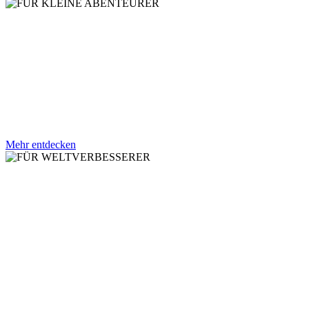
FÜR KLEINE A
Ein Mutmach-Hörbuch für traumatisierte Kinder mit Übungs-Booklet
Mehr entdecken
FÜR WELTVERB
Werde Teil der plastikfreien Bewegung und unterstütze unser Proje
ERFAHRE MEHR