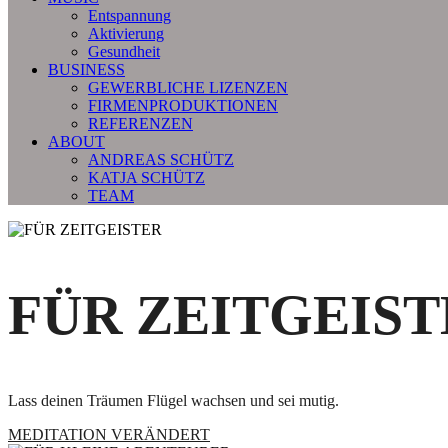
Entspannung
Aktivierung
Gesundheit
BUSINESS
GEWERBLICHE LIZENZEN
FIRMENPRODUKTIONEN
REFERENZEN
ABOUT
ANDREAS SCHÜTZ
KATJA SCHÜTZ
TEAM
FÜR ZEITGEIS
Lass deinen Träumen Flügel wachsen und sei mutig.
MEDITATION VERÄNDERT