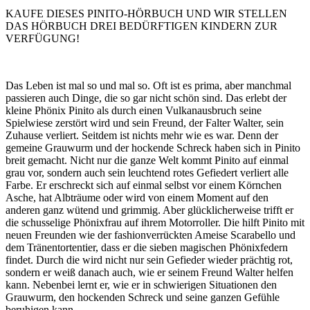
KAUFE DIESES PINITO-HÖRBUCH UND WIR STELLEN
DAS HÖRBUCH DREI BEDÜRFTIGEN KINDERN ZUR
VERFÜGUNG!
Das Leben ist mal so und mal so. Oft ist es prima, aber manchmal
passieren auch Dinge, die so gar nicht schön sind. Das erlebt der
kleine Phönix Pinito als durch einen Vulkanausbruch seine
Spielwiese zerstört wird und sein Freund, der Falter Walter, sein
Zuhause verliert. Seitdem ist nichts mehr wie es war. Denn der
gemeine Grauwurm und der hockende Schreck haben sich in Pinito
breit gemacht. Nicht nur die ganze Welt kommt Pinito auf einmal
grau vor, sondern auch sein leuchtend rotes Gefiedert verliert alle
Farbe. Er erschreckt sich auf einmal selbst vor einem Körnchen
Asche, hat Albträume oder wird von einem Moment auf den
anderen ganz wütend und grimmig. Aber glücklicherweise trifft er
die schusselige Phönixfrau auf ihrem Motorroller. Die hilft Pinito mit
neuen Freunden wie der fashionverrückten Ameise Scarabello und
dem Tränentortentier, dass er die sieben magischen Phönixfedern
findet. Durch die wird nicht nur sein Gefieder wieder prächtig rot,
sondern er weiß danach auch, wie er seinem Freund Walter helfen
kann. Nebenbei lernt er, wie er in schwierigen Situationen den
Grauwurm, den hockenden Schreck und seine ganzen Gefühle
beruhigen kann.