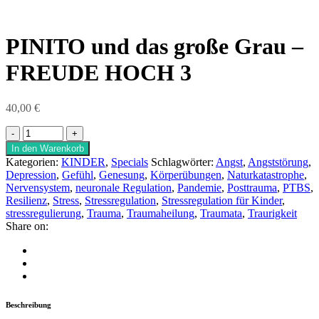
PINITO und das große Grau –
FREUDE HOCH 3
40,00
€
In den Warenkorb
Kategorien:
KINDER
,
Specials
Schlagwörter:
Angst
,
Angststörung
,
Depression
,
Gefühl
,
Genesung
,
Körperübungen
,
Naturkatastrophe
,
Nervensystem
,
neuronale Regulation
,
Pandemie
,
Posttrauma
,
PTBS
,
Resilienz
,
Stress
,
Stressregulation
,
Stressregulation für Kinder
,
stressregulierung
,
Trauma
,
Traumaheilung
,
Traumata
,
Traurigkeit
Share on:
Beschreibung