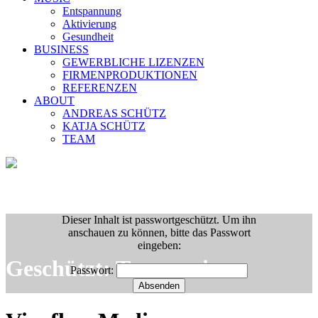
Entspannung
Aktivierung
Gesundheit
BUSINESS
GEWERBLICHE LIZENZEN
FIRMENPRODUKTIONEN
REFERENZEN
ABOUT
ANDREAS SCHÜTZ
KATJA SCHÜTZ
TEAM
Dieser Inhalt ist passwortgeschützt. Um ihn
anschauen zu können, bitte das Passwort
eingeben:
Geschützt: Trancereisen
Passwort: