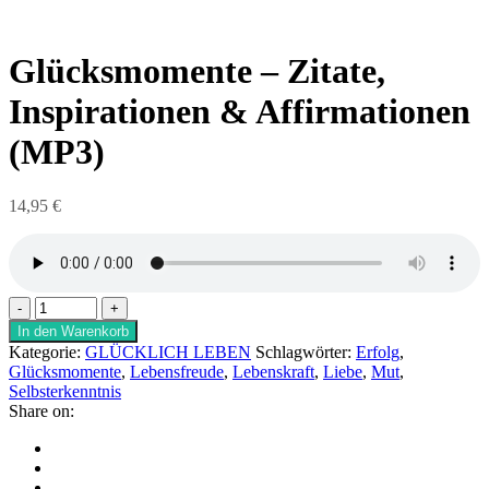
Glücksmomente – Zitate,
Inspirationen & Affirmationen
(MP3)
14,95
€
In den Warenkorb
Kategorie:
GLÜCKLICH LEBEN
Schlagwörter:
Erfolg
,
Glücksmomente
,
Lebensfreude
,
Lebenskraft
,
Liebe
,
Mut
,
Selbsterkenntnis
Share on: