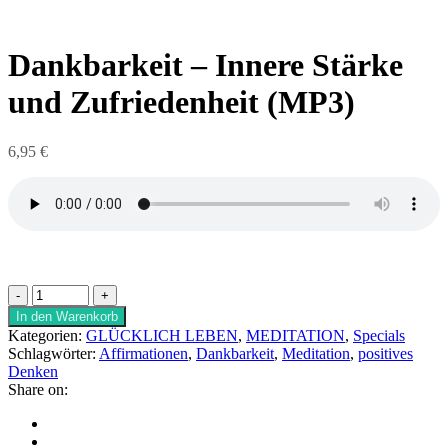
Dankbarkeit – Innere Stärke
und Zufriedenheit (MP3)
6,95
€
In den Warenkorb
Kategorien:
GLÜCKLICH LEBEN
,
MEDITATION
,
Specials
Schlagwörter:
Affirmationen
,
Dankbarkeit
,
Meditation
,
positives
Denken
Share on: