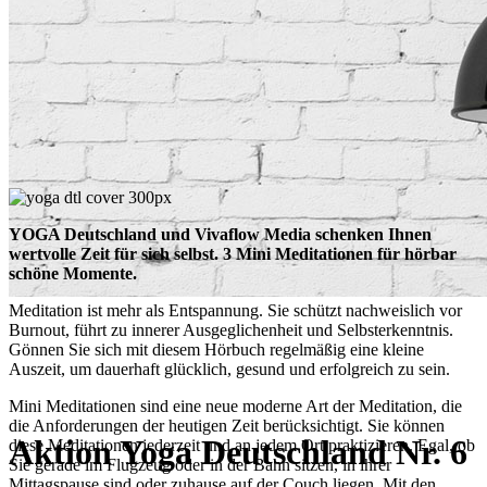
YOGA Deutschland und Vivaflow Media schenken Ihnen
wertvolle Zeit für sich selbst. 3 Mini Meditationen für hörbar
schöne Momente.
Meditation ist mehr als Entspannung. Sie schützt nachweislich vor
Burnout, führt zu innerer Ausgeglichenheit und Selbsterkenntnis.
Gönnen Sie sich mit diesem Hörbuch regelmäßig eine kleine
Auszeit, um dauerhaft glücklich, gesund und erfolgreich zu sein.
Mini Meditationen sind eine neue moderne Art der Meditation, die
die Anforderungen der heutigen Zeit berücksichtigt. Sie können
Aktion Yoga Deutschland Nr. 6
diese Meditationen jederzeit und an jedem Ort praktizieren. Egal, ob
Sie gerade im Flugzeug oder in der Bahn sitzen, in ihrer
Mittagspause sind oder zuhause auf der Couch liegen. Mit den